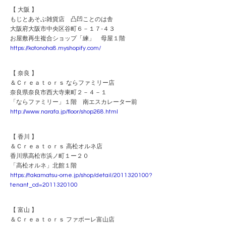
【 大阪 】
もじとあそぶ雑貨店 凸凹ことのは舎
大阪府大阪市中央区谷町６－１７-４３
お屋敷再生複合ショップ「練」 母屋１階
https://kotonoha8.myshopify.com/
【 奈良 】
＆Ｃｒｅａｔｏｒｓ ならファミリー店
奈良県奈良市西大寺東町２－４－１
「ならファミリー」１階 南エスカレーター前
http://www.narafa.jp/floor/shop268.html
【 香川 】
＆Ｃｒｅａｔｏｒｓ 高松オルネ店
香川県高松市浜ノ町１ー２０
「高松オルネ」北館１階
https://takamatsu-orne.jp/shop/detail/2011320100?
tenant_cd=2011320100
【 富山 】
＆Ｃｒｅａｔｏｒｓ ファボーレ富山店