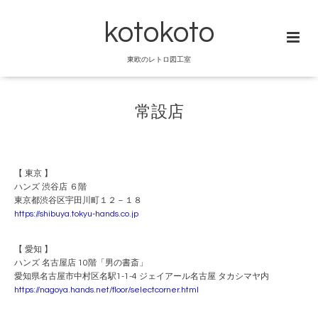
kotokoto
東欧のレトロ図工室
常設店
【 東京 】
ハンズ 渋谷店 ６階
東京都渋谷区宇田川町１２－１８
https://shibuya.tokyu-hands.co.jp
【 愛知 】
ハンズ 名古屋店 10階「男の書斎」
愛知県名古屋市中村区名駅1-1-4 ジェイアール名古屋 タカシマヤ内
https://nagoya.hands.net/floor/selectcorner.html