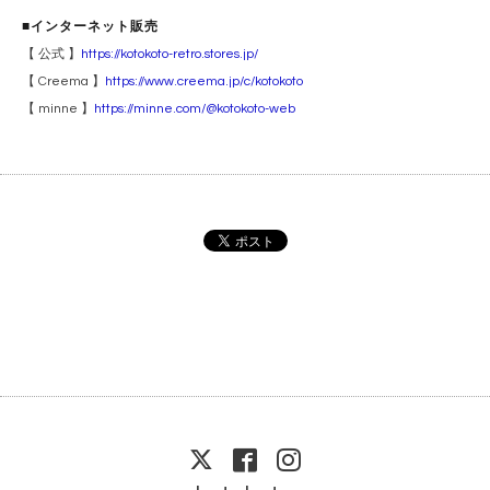
■インターネット
販売
【 公式 】
https://kotokoto-retro.stores.jp/
【 Creema 】
https://www.creema.jp/c/kotokoto
【 minne 】
https://minne.com/@kotokoto-web