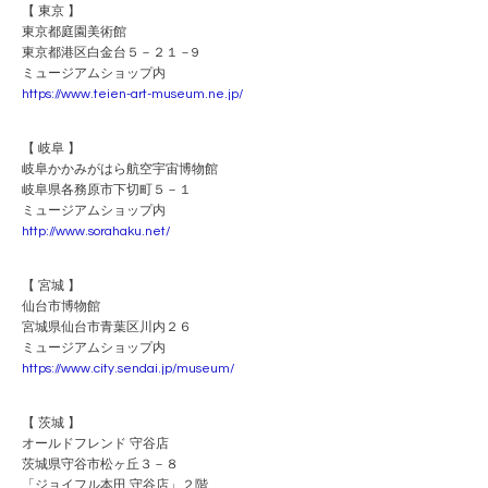
【 東京 】
東京都庭園美術館
東京都港区白金台５－２１－9
ミュージアムショップ内
https://www.teien-art-museum.ne.jp/
【 岐阜 】
岐阜かかみがはら航空宇宙博物館
岐阜県各務原市下切町５－１
ミュージアムショップ内
http://www.sorahaku.net/
【 宮城 】
仙台市博物館
宮城県仙台市青葉区川内２６
ミュージアムショップ内
https://www.city.sendai.jp/museum/
【 茨城 】
オールドフレンド 守谷店
茨城県守谷市松ヶ丘３－８
「ジョイフル本田 守谷店」２階