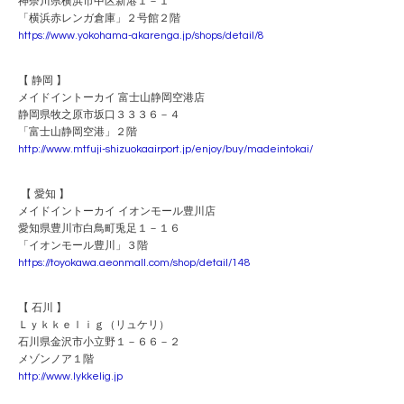
神奈川県横浜市中区新港１－１
「横浜赤レンガ倉庫」２号館２階
https://www.yokohama-akarenga.jp/shops/detail/8
【 静岡 】
メイドイントーカイ 富士山静岡空港店
静岡県牧之原市坂口３３３６－４
「富士山静岡空港」２階
http://www.mtfuji-shizuokaairport.jp/enjoy/buy/madeintokai/
【 愛知 】
メイドイントーカイ イオンモール豊川店
愛知県豊川市白鳥町兎足１－１６
「イオンモール豊川」３階
https://toyokawa.aeonmall.com/shop/detail/148
【 石川 】
Ｌｙｋｋｅｌｉｇ（リュケリ）
石川県金沢市小立野１－６６－２
メゾンノア１階
http://www.lykkelig.jp