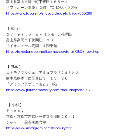
富山県富山市婦中町下轡田１６５ー１
「ファボーレ本館」２階 TOHOシネマズ横
https://www.favore.jp/shopguide/detail/?cd=000269
【 富山 】
＆Ｃｒｅａｔｏｒｓ イオンモール高岡店
富山県高岡市下伏間江３８３
「イオンモール高岡」１階東館
https://takaoka-aeonmall.com/shop/detail/380#newshop
【 熊本 】
コトモノマルシェ アミュプラザくまもと店
熊本県熊本市西区春日３ー１５ー２６
「アミュプラザくまもと」３階
https://www.jrkumamotocity.com/amu/shops/A3F07
【 京都 】
Ｆａｎｃｙ
京都府京都市左京区一乗寺高槻町２０－１
シャトー一乗寺南西号室
https://www.instagram.com/fancy.kyoto/