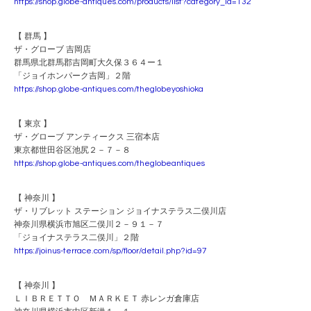
https://shop.globe-antiques.com/products/list?category_id=132
【 群馬 】
ザ・グローブ 吉岡店
群馬県北群馬郡吉岡町大久保３６４ー１
「ジョイホンパーク吉岡」２階
https://shop.globe-antiques.com/theglobeyoshioka
【 東京 】
ザ・グローブ アンティークス 三宿本店
東京都世田谷区池尻２－７－８
https://shop.globe-antiques.com/theglobeantiques
【 神奈川 】
ザ・リブレット ステーション ジョイナステラス二俣川店
神奈川県横浜市旭区二俣川２－９１－７
「ジョイナステラス二俣川」２階
https://joinus-terrace.com/sp/floor/detail.php?id=97
【 神奈川 】
ＬＩＢＲＥＴＴＯ ＭＡＲＫＥＴ 赤レンガ倉庫店